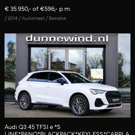
€ 35.950,-
of €596,- p.m.
/ 2014 / Automaat / Benzine
Audi Q3 45 TFSI e *S
LINE*PANO*BLACKPACK*KEYLESS*CARPLA