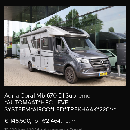
Adria Coral Mb 670 Dl Supreme
*AUTOMAAT*HPC LEVEL
SYSTEEM*AIRCO*LED*TREKHAAK*220V*
€ 148.500,-
of €2.464,- p.m.
19.290 km / 2024 / Automaat / Diesel