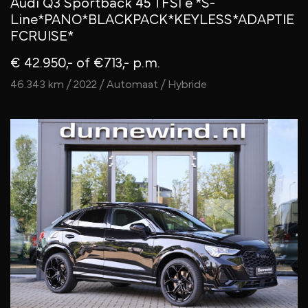
Audi Q3 Sportback 45 TFSI e *S-
Line*PANO*BLACKPACK*KEYLESS*ADAPTIE
FCRUISE*
€ 42.950,-
of €713,- p.m.
46.343 km / 2022 / Automaat / Hybride