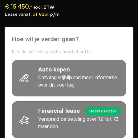
€ 15.450,-
excl. BTW
Lease vanaf:
of €261,
p/m