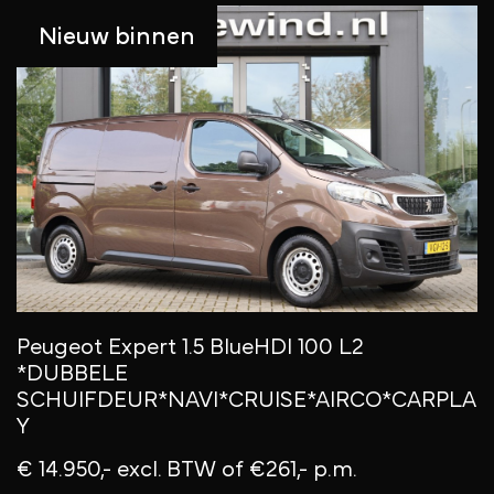
Nieuw binnen
Peugeot Expert 1.5 BlueHDI 100 L2
C
*DUBBELE
C
SCHUIFDEUR*NAVI*CRUISE*AIRCO*CARPLA
F
Y
€
€ 14.950,- excl. BTW
of €261,- p.m.
12