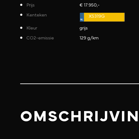
Prijs
€ 17.950,-
Kenteken
XS319G
Kleur
grijs
CO2-emissie
129 g/km
OMSCHRIJVI