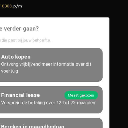
f €303,
p/m