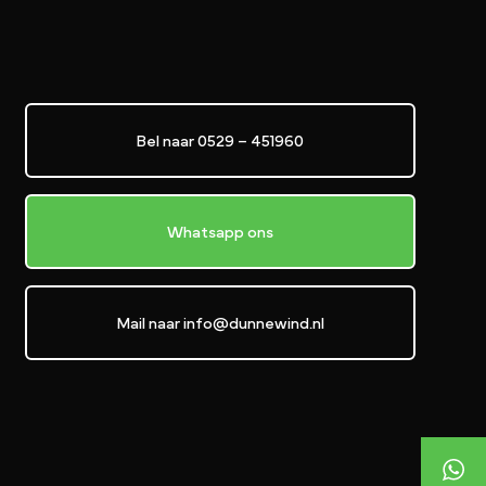
Bel naar 0529 – 451960
Whatsapp ons
Mail naar info@dunnewind.nl
+31529