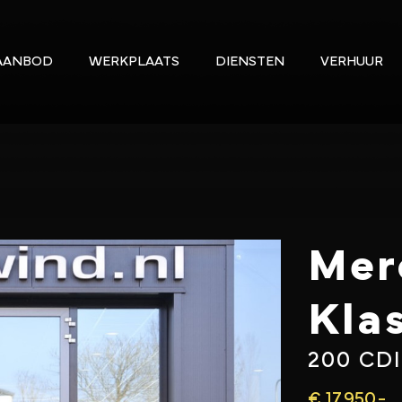
AANBOD
WERKPLAATS
DIENSTEN
VERHUUR
Mer
Kla
200 CD
€ 17.950,-