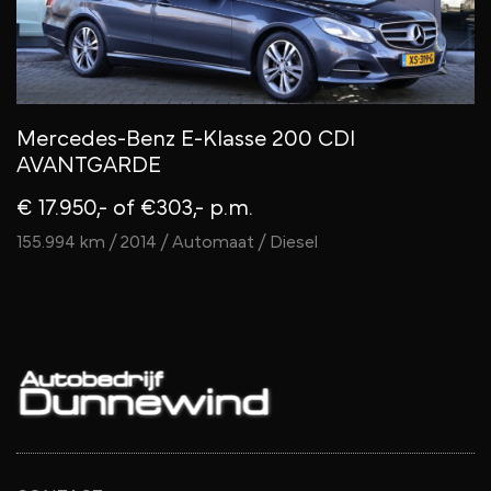
Mercedes-Benz E-Klasse 200 CDI
M
AVANTGARDE
*
*
€ 17.950,-
of €303,- p.m.
€
155.994 km / 2014 / Automaat / Diesel
1