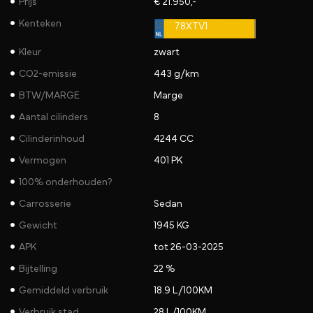
Prijs
€ 21.950,-
Kenteken
78XTV1
Kleur
zwart
CO2-emissie
443 g/km
BTW/MARGE
Marge
Aantal cilinders
8
Cilinderinhoud
4244 CC
Vermogen
401 PK
100% onderhouden?
Carrosserie
Sedan
Gewicht
1945 KG
APK
tot 26-03-2025
Bijtelling
22 %
Gemiddeld verbruik
18.9 L/100KM
Verbruik stad
28 L/100KM