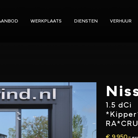
AANBOD
WERKPLAATS
DIENSTEN
VERHUUR
Nis
1.5 dCi
*Kippe
RA*CRU
€ 9.950,-
ex