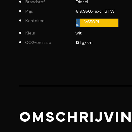
Brandstof
Diesel
Prijs
€ 9.950,- excl. BTW
Kenteken
V650PL
Kleur
wit
CO2-emissie
131 g/km
OMSCHRIJVI