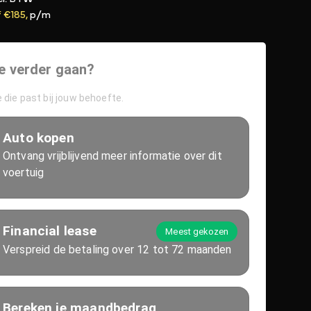
 €185,
p/m