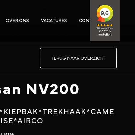
OVER ONS
VACATURES
CONTACT
TERUG NAAR OVERZICHT
san NV200
r*KIEPBAK*TREKHAAK*CAME
ISE*AIRCO
cl. BTW