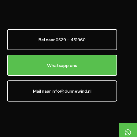
Bel naar 0529 – 451960
Whatsapp ons
Mail naar info@dunnewind.nl
+31529