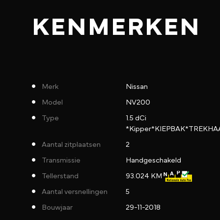
KENMERKEN
Merk
Nissan
Model
NV200
Type
1.5 dCi
*Kipper*KIEPBAK*TREKH
Aantal zitplaatsen
2
Transmissie
Handgeschakeld
Tellerstand
93.024 KM
Aantal versnellingen
5
Bouwjaar
29-11-2018