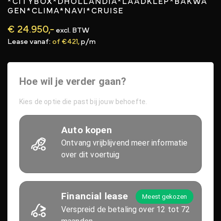
*CITYBOX*DHOLLANDIA*LAADKLEP*BAKWA
GEN*CLIMA*NAVI*CRUISE
€ 24.950,-
excl. BTW
Lease vanaf:
of €421,
p/m