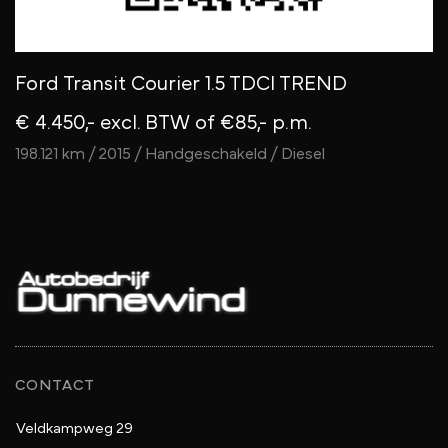
Ford Transit Courier 1.5 TDCI TREND
V
€ 4.450,- excl. BTW
of €85,- p.m.
V
198.121 km / 2015 / Handgeschakeld / Diesel
15
CONTACT
Veldkampweg 29