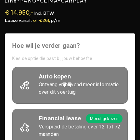
Line*PANO*CLIMA*CARPLAY
€ 14.950,-
Incl. BTW
Lease vanaf:
of €261,
p/m