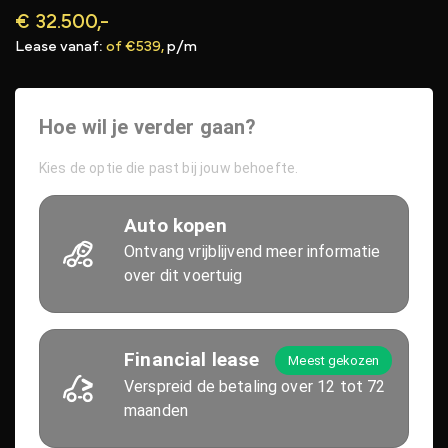
€ 32.500,-
Lease vanaf:
of €539,
p/m