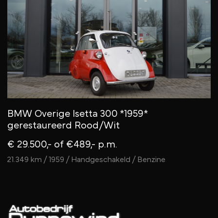
BMW Overige Isetta 300 *1959*
B
gerestaureerd Rood/Wit
G
€ 29.500,-
of €489,- p.m.
€
21.349 km / 1959 / Handgeschakeld / Benzine
/