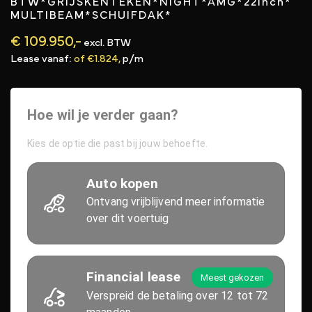
BTW*GRIJSKENTEKEN*NIGHT*AMG*22Inch*
MULTIBEAM*SCHUIFDAK*
€ 109.950,-
excl. BTW
Lease vanaf:
of €1.824,
p/m