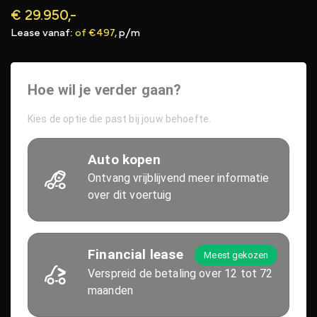
€ 29.950,-
Lease vanaf:
of €497,
p/m