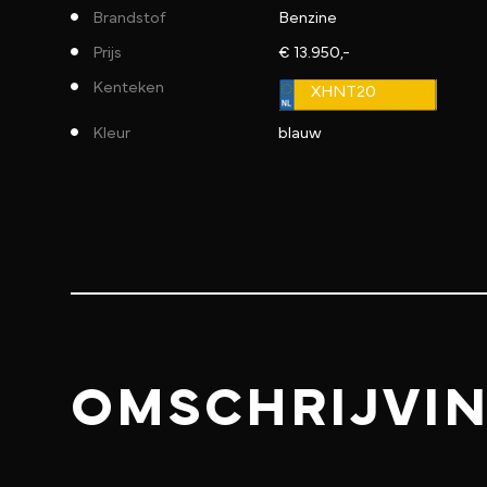
Brandstof
Benzine
Prijs
€ 13.950,-
Kenteken
XHNT20
Kleur
blauw
OMSCHRIJVI