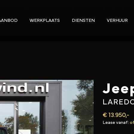
AANBOD
WERKPLAATS
DIENSTEN
VERHUUR
Jee
LAREDO
€ 13.950,-
Lease vanaf:
o