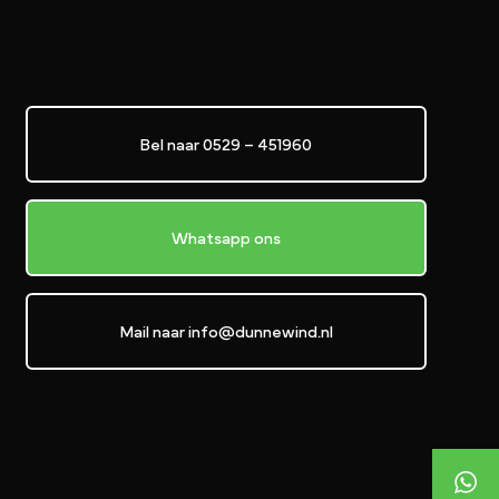
Bel naar 0529 – 451960
Whatsapp ons
Mail naar info@dunnewind.nl
+31529