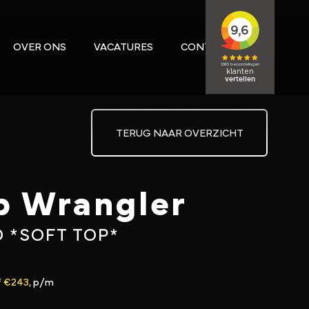
OVER ONS
VACATURES
CONTACT
TERUG NAAR OVERZICHT
p Wrangler
 *SOFT TOP*
f €243,
p/m